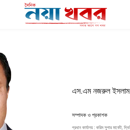
এস.এম নজরুল ইসলাম
সম্পাদক ও প্রকাশক
প্রধান কার্যালয় : করিম সুপার মার্কেট, দ