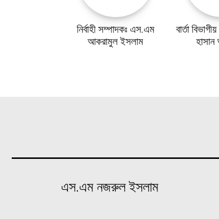
বিনোদন
নির্বাহী সম্পাদকঃ এস.এম
বার্তা বিভাগী
খেলাধুলা
আকরামুল ইসলাম
হাসান আ
ভিডিও
আজকের পত্রিকা
এস.এম নজরুল ইসলাম