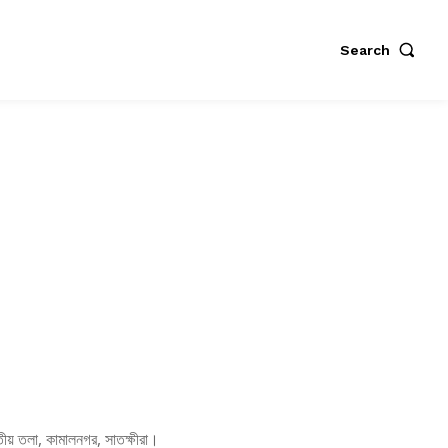
Search
্বিতীয় তলা, কামালনগর, সাতক্ষীরা।