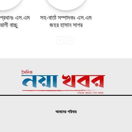
য় প্রধানঃ এস.এম
সহ-বার্তা সম্পাদকঃ এস.এম
লী বাচ্চু
জহর হাসান সাগর
আমাদের পরিবার