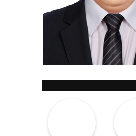
সারাদেশ
সাতক্ষীরা সদর
আশাশুনি
দেবহাটা
তালা
কালিগঞ্জ
শ্যামনগর
কলারোয়া
আন্তর্জাতিক